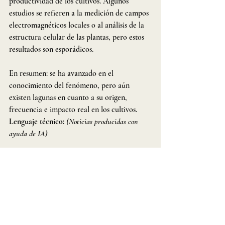
productividad de los cultivos. Algunos 
estudios se refieren a la medición de campos 
electromagnéticos locales o al análisis de la 
estructura celular de las plantas, pero estos 
resultados son esporádicos.
En resumen: se ha avanzado en el 
conocimiento del fenómeno, pero aún 
existen lagunas en cuanto a su origen, 
frecuencia e impacto real en los cultivos.
Lenguaje técnico:
(Noticias producidas con 
ayuda de IA)
Fuentes:
https://olhardigital.com.br/2022/04/25/coluni
stas/agroglifos-a-divertida-historia-por-tras-
dos-circulos-que-intrigaram-o-mundo/?
utm_source=chatgpt.com
https://www.brasilagro.com.br/conteudo/agr