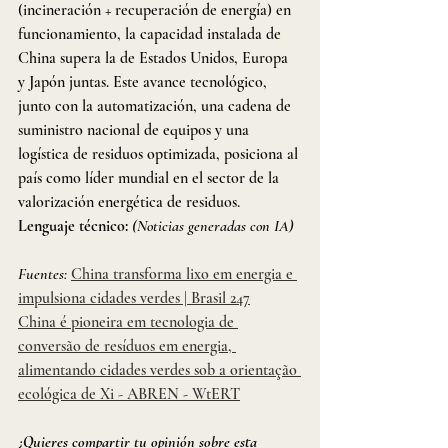
(incineración + recuperación de energía) en 
funcionamiento, la capacidad instalada de 
China supera la de Estados Unidos, Europa 
y Japón juntas. Este avance tecnológico, 
junto con la automatización, una cadena de 
suministro nacional de equipos y una 
logística de residuos optimizada, posiciona al 
país como líder mundial en el sector de la 
valorización energética de residuos.
Lenguaje técnico:
(Noticias generadas con IA)
Fuentes:
China transforma lixo em energia e 
impulsiona cidades verdes | Brasil 247
China é pioneira em tecnologia de 
conversão de resíduos em energia, 
alimentando cidades verdes sob a orientação 
ecológica de Xi - ABREN - WtERT
¿Quieres compartir tu opinión sobre esta 