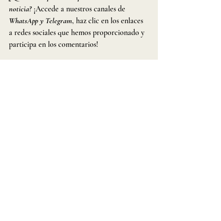
noticia? 
¡Accede a nuestros canales de 
WhatsApp y Telegram
, haz clic en los enlaces 
a redes sociales que hemos proporcionado y 
participa en los comentarios!
WhatsApp
: 
Dakila News | Notícias mundiais 
alinhadas às pesquisas do Ecossistema Dakila
🔎 | WhatsApp Channel
Telegram:
https://t.me/+-dHipLWeOZQ5OG
🚨Esta noticia tiene carácter meramente 
informativo. 🚨
Entradas recientes
Ver todo