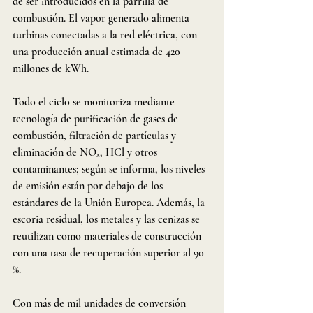
de ser introducidos en la parrilla de 
combustión. El vapor generado alimenta 
turbinas conectadas a la red eléctrica, con 
una producción anual estimada de 420 
millones de kWh.
Todo el ciclo se monitoriza mediante 
tecnología de purificación de gases de 
combustión, filtración de partículas y 
eliminación de NOₓ, HCl y otros 
contaminantes; según se informa, los niveles 
de emisión están por debajo de los 
estándares de la Unión Europea. Además, la 
escoria residual, los metales y las cenizas se 
reutilizan como materiales de construcción 
con una tasa de recuperación superior al 90 
%.
Con más de mil unidades de conversión 