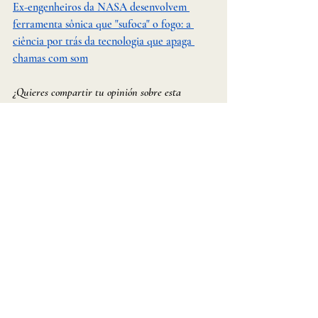
Ex-engenheiros da NASA desenvolvem 
ferramenta sônica que "sufoca" o fogo: a 
ciência por trás da tecnologia que apaga 
chamas com som
¿Quieres compartir tu opinión sobre esta 
noticia?
 Visita nuestros canales de
 WhatsApp 
y Telegram,
 haz clic en los enlaces a redes 
sociales que te proporcionamos y comparte 
tus ideas en los comentarios.
WhatsApp: 
Dakila News | Notícias mundiais 
alinhadas às pesquisas do Ecossistema Dakila 
🔎 | WhatsApp Channel
Telegram:
https://t.me/+-dHipLWeOZQ5OG
🚨 Esta es una noticia solo con fines 
informativos. 🚨