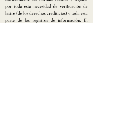
por toda esta necesidad de verificación de 
lastre (de los derechos crediticios) y toda esta 
parte de los registros de información. El 
BDM Bank, trabaja con el mercado 
financiero convencional (operaciones de 
débito/crédito, financiación de mobiliario, 
financiación de automóviles, seguro de vida, 
préstamos...), todos los productos de un 
banco digital tradicional. Con el BDM Bank, 
usted invierte de forma fácil y práctica. 
Realice retiros en todo Brasil y también en 
cualquier parte del mundo. Contrate seguros 
a través de la App, proteja el futuro de quien 
amas con los seguros de BDM Bank. Reciba y 
transfiera a través de PIX Transfiera y reciba 
dinero de amigos y clientes de forma fácil y 
práctica. BDM Bank ya está en 
funcionamiento, así que corre para abrir tu 