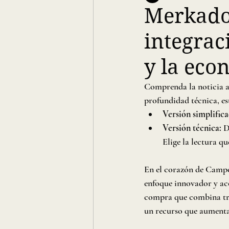
Merkador
integrac
y la eco
Comprenda la noticia a
profundidad técnica, es
Versión simplifica
Versión técnica:
 D
Elige la lectura qu
En el corazón de Campo
enfoque innovador y aco
compra que combina tra
un recurso que aumenta 