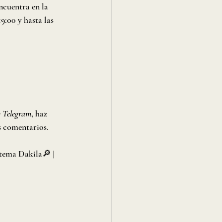
ncuentra en la 
9:00 y hasta las 
 Telegram
, haz 
s comentarios.
stema Dakila🔎 | 