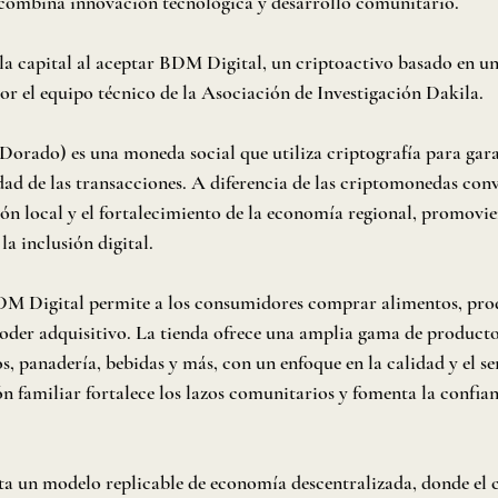
combina innovación tecnológica y desarrollo comunitario.
 la capital al aceptar BDM Digital, un criptoactivo basado en u
or el equipo técnico de la Asociación de Investigación Dakila.
rado) es una moneda social que utiliza criptografía para garan
idad de las transacciones. A diferencia de las criptomonedas co
ción local y el fortalecimiento de la economía regional, promovie
a inclusión digital.
M Digital permite a los consumidores comprar alimentos, prod
oder adquisitivo. La tienda ofrece una amplia gama de producto
os, panadería, bebidas y más, con un enfoque en la calidad y el se
n familiar fortalece los lazos comunitarios y fomenta la confian
nta un modelo replicable de economía descentralizada, donde el c