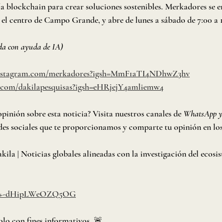
ía blockchain para crear soluciones sostenibles. Merkadores se e
 el centro de Campo Grande, y abre de lunes a sábado de 7:00 a 1
da con ayuda de IA)
instagram.com/merkadores?igsh=MmF1aTI4NDhwZ3hv
.com/dakilapesquisas?igsh=eHRjejY4amliemw4
pinión sobre esta noticia? Visita nuestros canales de 
WhatsApp y
redes sociales que te proporcionamos y comparte tu opinión en lo
la | Noticias globales alineadas con la investigación del ecosi
me/+-dHipLWeOZQ5OG
olo con fines informativos. 🚨