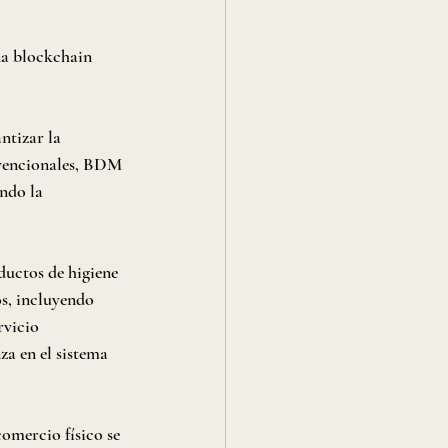
na blockchain 
tizar la 
nvencionales, BDM 
ndo la 
uctos de higiene 
s, incluyendo 
rvicio 
za en el sistema 
omercio físico se 