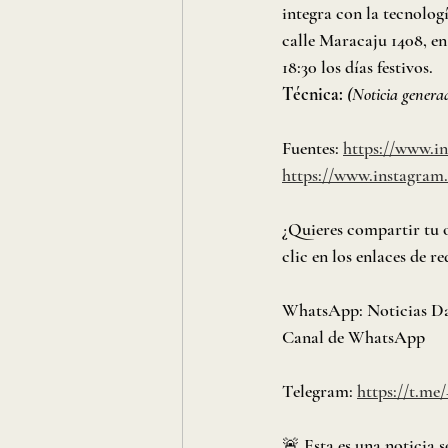
integra con la tecnolog
calle Maracaju 1408, en
18:30 los días festivos.
Técnica:
(Noticia genera
Fuentes: 
https://www.
https://www.instagram
¿Quieres compartir tu o
clic en los enlaces de 
WhatsApp: Noticias Daki
Canal de WhatsApp
Telegram: 
https://t.
🚨 Esta es una noticia s