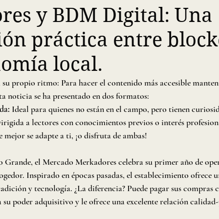
es y BDM Digital: Una
ión práctica entre bloc
nomía local.
 su propio ritmo: Para hacer el contenido más accesible manten
ta noticia se ha presentado en dos formatos:
da:
 Ideal para quienes no están en el campo, pero tienen curiosi
irigida a lectores con conocimientos previos o interés profesion
e mejor se adapte a ti, ¡o disfruta de ambas!
 Grande, el Mercado Merkadores celebra su primer año de oper
gedor. Inspirado en épocas pasadas, el establecimiento ofrece u
dición y tecnología. ¿La diferencia? Puede pagar sus compras 
su poder adquisitivo y le ofrece una excelente relación calidad-