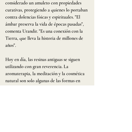
considerado un amuleto con propiedades 
curativas, protegiendo a quienes lo portaban 
contra dolencias físicas y espirituales. "El 
ámbar preserva la vida de épocas pasadas", 
comenta Urandir. "Es una conexión con la 
Tierra, que lleva la historia de millones de 
años".
Hoy en día, las resinas antiguas se siguen 
utilizando con gran reverencia. La 
aromaterapia, la meditación y la cosmética 
natural son solo algunas de las formas en 
que las personas redescubren el poder de 
estas sustancias. Los aceites esenciales 
extraídos de resinas tienen propiedades 
antiinflamatorias, antibacterianas y 
relajantes, siendo grandes aliados para 
combatir el estrés y favorecer el equilibrio 
en cuerpo y mente.