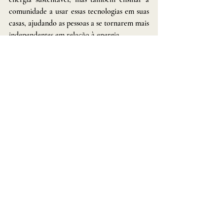
comunidade a usar essas tecnologias em suas 
casas, ajudando as pessoas a se tornarem mais 
independentes em relação à energia.
Tags:
Dakila pesquisas
dakila
tecnologia
Urandir
Posts recentes
Ver tudo