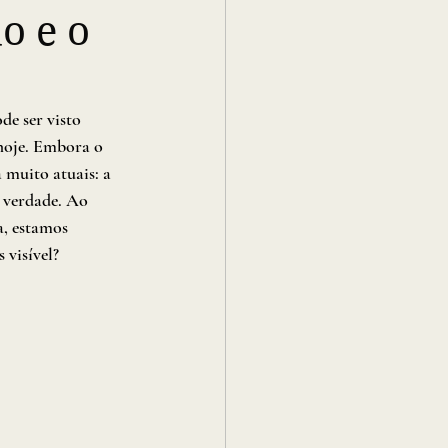
o e o
de ser visto 
hoje. Embora o 
 muito atuais: a 
a verdade. Ao 
, estamos 
visível?