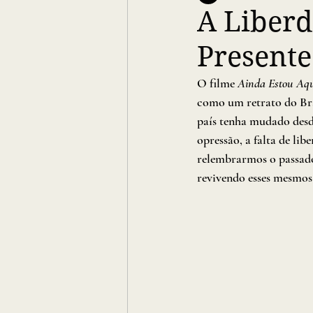
A Liberd
Present
O filme 
Ainda Estou Aq
como um retrato do Bra
país tenha mudado desde
opressão, a falta de li
relembrarmos o passado
revivendo esses mesmos