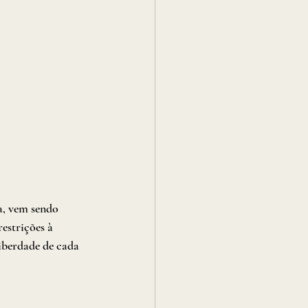
a, vem sendo 
estrições à 
iberdade de cada 