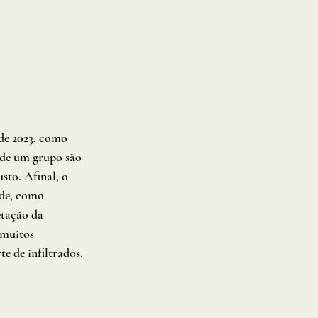
de 2023, como 
 de um grupo são 
sto. Afinal, o 
ade, como 
etação da 
 muitos 
e de infiltrados. 