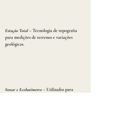
Estação Total
 – Tecnologia de topografia 
para medições de terrenos e variações 
geológicas.
Sonar e Ecobatímetro
– Utilizados para 
mapeamento subaquático, identificação de 
estruturas e análise de profundidades em 
rios e oceanos.