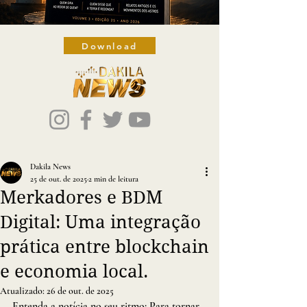
Download
Dakila News
25 de out. de 2025
2 min de leitura
Merkadores e BDM
Digital: Uma integração
prática entre blockchain
e economia local.
Atualizado:
26 de out. de 2025
Entenda a notícia no seu ritmo: Para tornar 