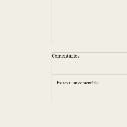
Comentários
Escreva um comentário
Mistérios da Amazônia e os
Segredos do Caminho de
Peabiru: As Descobertas do
Ecossistema Dakila