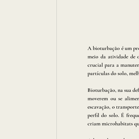
A bioturbação é um pro
meio da atividade de o
crucial para a manuten
partículas do solo, mel
Bioturbação, na sua defi
moverem ou se aliment
escavação, o transport
perfil do solo. É freq
criam microhabitats que