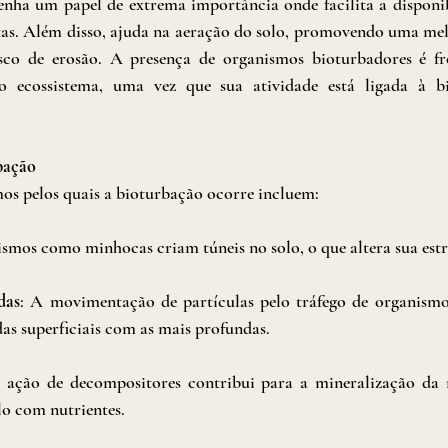
ha um papel de extrema importância onde facilita a disponibi
tas. Além disso, ajuda na aeração do solo, promovendo uma melh
sco de erosão. A presença de organismos bioturbadores é f
 ecossistema, uma vez que sua atividade está ligada à bi
bação
os pelos quais a bioturbação ocorre incluem:
smos como minhocas criam túneis no solo, o que altera sua estru
das
: A movimentação de partículas pelo tráfego de organismo
as superficiais com as mais profundas.
 ação de decompositores contribui para a mineralização da m
lo com nutrientes.