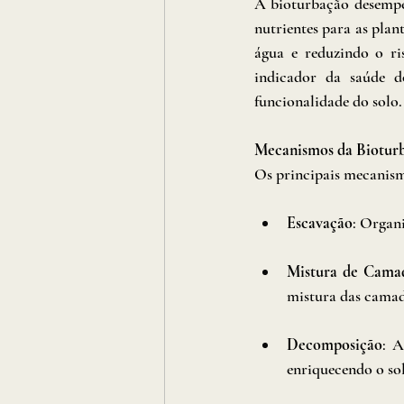
A bioturbação desempen
nutrientes para as plan
água e reduzindo o ri
indicador da saúde do
funcionalidade do solo.
Mecanismos da Biotur
Os principais mecanism
Escavação
: Organi
Mistura de Cama
mistura das camad
Decomposição
: A
enriquecendo o so