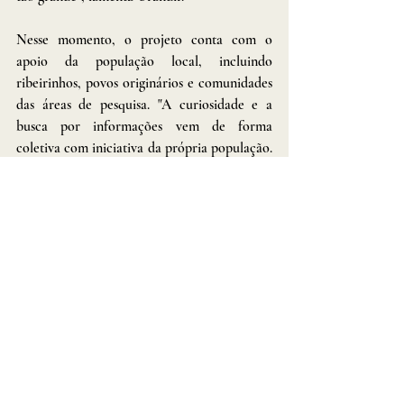
Nesse momento, o projeto conta com o 
apoio da população local, incluindo 
ribeirinhos, povos originários e comunidades 
das áreas de pesquisa. "A curiosidade e a 
busca por informações vem de forma 
coletiva com iniciativa da própria população. 
A preservação da história e cultura do local 
também", conclui o pesquisador.
Tags:
urandir fernandes de oliveira
ratanaba
cidadeperdida
Urandir
Posts recentes
Ver tudo