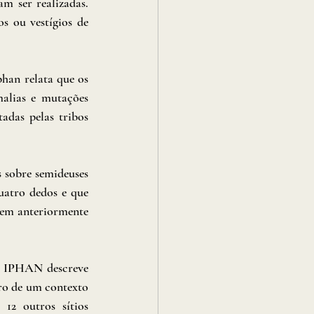
m ser realizadas. 
s ou vestígios de 
han relata que os 
alias e mutações 
adas pelas tribos 
 sobre semideuses 
uatro dedos e que 
rem anteriormente 
o IPHAN descreve 
ro de um contexto 
2 outros sítios 