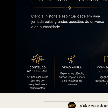
Dakila News
20 de no