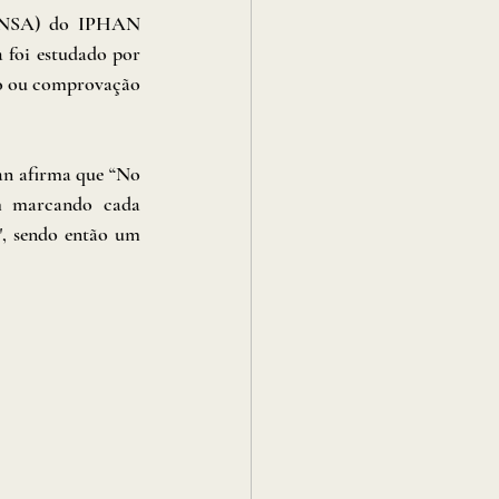
(CNSA) do IPHAN 
 foi estudado por 
ão ou comprovação 
an afirma que “No 
m marcando cada 
, sendo então um 