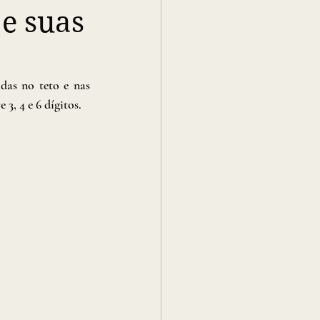
 e suas
as no teto e nas 
3, 4 e 6 dígitos.