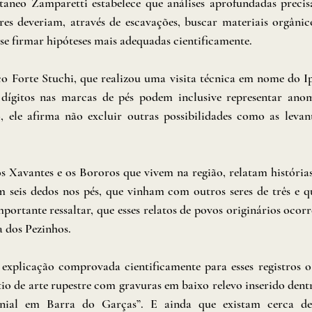
aneo Zamparetti estabelece que análises aprofundadas precisa
res deveriam, através de escavações, buscar materiais orgânico
 se firmar hipóteses mais adequadas cientificamente. 
o Forte Stuchi, que realizou uma visita técnica em nome do Ip
 dígitos nas marcas de pés podem inclusive representar anom
o, ele afirma não excluir outras possibilidades como as levant
 Xavantes e os Bororos que vivem na região, relatam histórias
m seis dedos nos pés, que vinham com outros seres de três e q
portante ressaltar, que esses relatos de povos originários ocor
a dos Pezinhos.
xplicação comprovada cientificamente para esses registros 
io de arte rupestre com gravuras em baixo relevo inserido dent
nial em Barra do Garças”. E ainda que existam cerca de 1