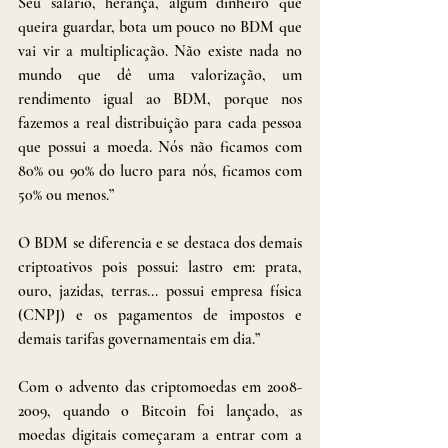
Seu salário, herança, algum dinheiro que 
queira guardar, bota um pouco no BDM que 
vai vir a multiplicação. Não existe nada no 
mundo que dê uma valorização, um 
rendimento igual ao BDM, porque nos 
fazemos a real distribuição para cada pessoa 
que possui a moeda. Nós não ficamos com 
80% ou 90% do lucro para nós, ficamos com 
50% ou menos.”
O BDM se diferencia e se destaca dos demais 
criptoativos pois possui: lastro em: prata, 
ouro, jazidas, terras... possui empresa física 
(CNPJ) e os pagamentos de impostos e 
demais tarifas governamentais em dia.”
Com o advento das criptomoedas em 2008-
2009, quando o Bitcoin foi lançado, as 
moedas digitais começaram a entrar com a 