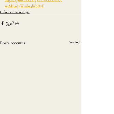
si=MRuJvWmbz4htbDvF
Ciência e Tecnologia
Posts recentes
Ver tudo