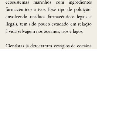
ecossistemas marinhos com ingredientes 
farmacêuticos ativos. Esse tipo de poluição, 
envolvendo resíduos farmacêuticos legais e 
ilegais, tem sido pouco estudado em relação 
à vida selvagem nos oceanos, rios e lagos.
Cientistas já detectaram vestígios de cocaína 
e outras drogas ilegais em animais marinhos 
próximos a grandes cidades como Londres e 
na costa da Flórida. Em 2019, pesquisadores 
no Reino Unido encontraram cocaína em 
camarões de água doce em todos os 15 rios 
onde coletaram amostras, detectando drogas 
ilícitas com mais frequência do que alguns 
produtos farmacêuticos comuns. 
A poluição ambiental por esses produtos 
químicos pode ocorrer de várias formas, 
incluindo o tratamento inadequado durante 