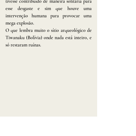
tivesse contribuído de maneira solitária para 
esse desgaste e sim que houve uma 
intervenção humana para provocar uma 
mega explosão.
O que lembra muito o sítio arqueológico de 
Tiwanaku (Bolívia) onde nada está inteiro, e 
só restaram ruínas. 
Localização: Tiwanaku (Bolívia)
Saulo Nery
 considera de extrema presunção 