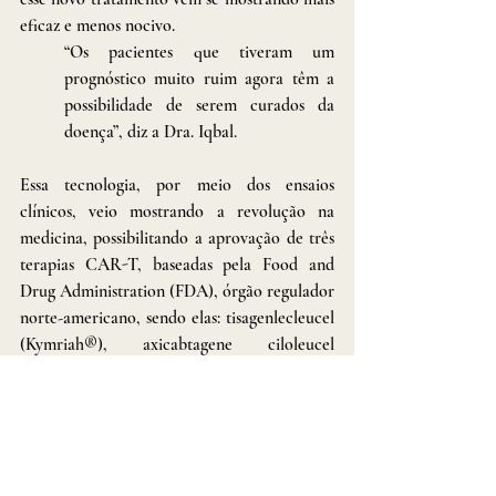
eficaz e menos nocivo.
“Os pacientes que tiveram um 
prognóstico muito ruim agora têm a 
possibilidade de serem curados da 
doença”, diz a Dra. Iqbal. 
Essa tecnologia, por meio dos ensaios 
clínicos, veio mostrando a revolução na 
medicina, possibilitando a aprovação de três 
terapias CAR-T, baseadas pela Food and 
Drug Administration (FDA), órgão regulador 
norte-americano, sendo elas: tisagenlecleucel 
(Kymriah®), axicabtagene ciloleucel 
(Yescarta®) e brexucabtagene autoleucel 
(Tecartus®).
A imunoterapia com células CAR-T foi 
aprovada pela Agência Nacional de 