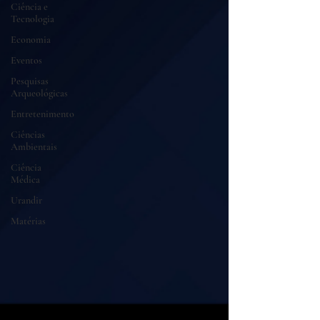
Ciência e
Tecnologia
Economia
Eventos
Pesquisas
Arqueológicas
Entretenimento
Ciências
Ambientais
Ciência
Médica
Urandir
Matérias